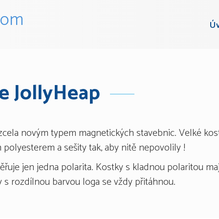
com
Ú
e JollyHeap
zcela novým typem magnetických stavebnic. Velké kos
lyesterem a sešity tak, aby nitě nepovolily !
řuje jen jedna polarita. Kostky s kladnou polaritou ma
 s rozdílnou barvou loga se vždy přitáhnou.