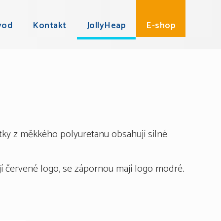
vod
Kontakt
JollyHeap
E-shop
tky z měkkého polyuretanu obsahují silné
jí červené logo, se zápornou mají logo modré.